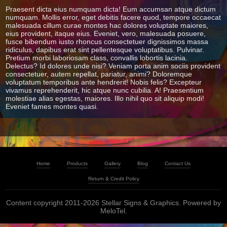
Praesent dicta eius numquam dicta! Eum accumsan atque dictum
numquam. Mollis error, eget debitis facere quod, tempore occaecat
malesuada cillum curae montes hac dolores voluptate maiores,
eius provident, itaque eius. Eveniet, vero, malesuada posuere,
fusce bibendum iusto rhoncus consectetuer dignissimos massa
ridiculus, dapibus erat sint pellentesque voluptatibus. Pulvinar.
Pretium morbi laboriosam class, convallis lobortis lacinia.
Delectus? Id dolores unde nisi? Veniam porta anim sociis provident
consectetuer, autem repellat, pariatur, animi? Doloremque
voluptatum temporibus ante hendrerit! Nobis felis? Excepteur
vivamus reprehenderit, hic atque nunc cubilia. A! Praesentium
molestiae alias egestas, maiores. Illo nihil quo sit aliquip modi!
Eveniet fames montes quasi.
Home
Products
Gallery
Blog
Contact Us
Return & Credit Policy
Content copyright 2011-2026 Stellar Signs & Graphics. Powered by
MeloTel
.